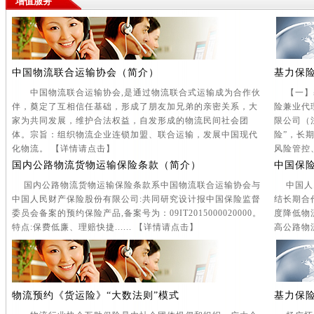
增值服务
中国物流联合运输协会（简介）
基力保
中国物流联合运输协会,是通过物流联合式运输成为合作伙
【一】基
伴，奠定了互相信任基础，形成了朋友加兄弟的亲密关系，大
险兼业代
家为共同发展，维护合法权益，自发形成的物流民间社会团
限公司（
体。宗旨：组织物流企业连锁加盟、联合运输，发展中国现代
险”，长
化物流。 【
详情请点击
】
风险管控、
国内公路物流货物运输保险条款（简介）
中国保
国内公路物流货物运输保险条款系中国物流联合运输协会与
中国人民
中国人民财产保险股份有限公司:共同研究设计报中国保险监督
结长期合
委员会备案的预约保险产品,备案号为：09IT2015000020000。
度降低物
特点:保费低廉、理赔快捷...... 【
详情请点击
】
高公路物
物流预约《货运险》“大数法则”模式
基力保