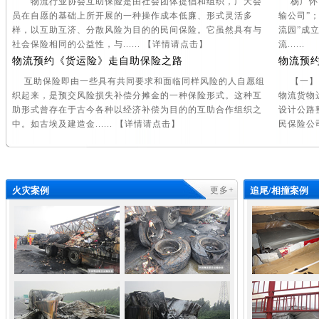
物流行业协会互助保险是由社会团体提倡和组织，广大会
杨广怀1
员在自愿的基础上所开展的一种操作成本低廉、形式灵活多
输公司”
样，以互助互济、分散风险为目的的民间保险。它虽然具有与
流园”成立
社会保险相同的公益性，与...... 【
详情请点击
】
流.....
物流预约《货运险》走自助保险之路
物流预
互助保险即由一些具有共同要求和面临同样风险的人自愿组
【一】1
织起来，是预交风险损失补偿分摊金的一种保险形式。这种互
物流货物
助形式曾存在于古今各种以经济补偿为目的的互助合作组织之
设计公路
中。如古埃及建造金...... 【
详情请点击
】
民保险公司.
火灾案例
更多+
追尾/相撞案例